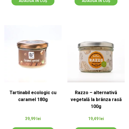
ADAUGĂ ÎN COȘ
ADAUGĂ ÎN COȘ
Tartinabil ecologic cu
Razzo – alternativă
caramel 180g
vegetală la brânza rasă
100g
39,99
lei
19,49
lei