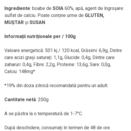
Ingrediente
: boabe de
SOIA
60%, apă, agent de îngroșare:
sulfat de calciu. Poate conține urme de
GLUTEN,
MUȘTAR
și
SUSAN
.
Informații nutriționale per / 100g
Valoare energetică: 501 kj / 120 kcal, Grăsimi: 6,9g, Dintre
care acizi grași saturați: 1,1g, Glucide: 0,4g, Dintre care
zaharuri: 0,4g, Fibre: 2,2g, Proteine: 13,6g, Sare: 0,0g,
Calciu: 148mg*
*19% din doza zilnică recomandată pentru un adult.
Cantitate netă
: 200g
A se păstra la o temperatură de 1-7°C.
După deschidere, consumați în termen de 48 de ore.