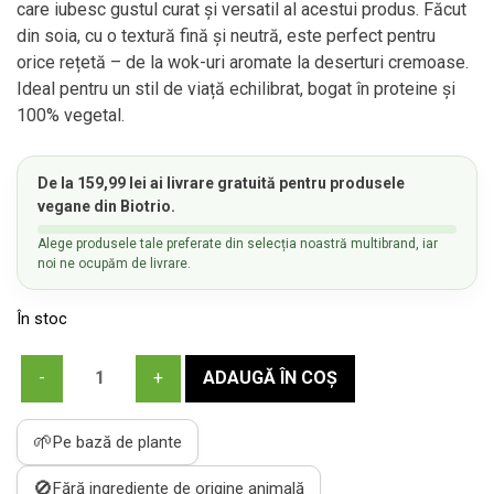
care iubesc gustul curat și versatil al acestui produs. Făcut
din soia, cu o textură fină și neutră, este perfect pentru
orice rețetă – de la wok-uri aromate la deserturi cremoase.
Ideal pentru un stil de viață echilibrat, bogat în proteine și
100% vegetal.
De la
159,99
lei
ai
livrare gratuită
pentru produsele
vegane din Biotrio.
Alege produsele tale preferate din selecția noastră multibrand, iar
noi ne ocupăm de livrare.
În stoc
Cantitate
ADAUGĂ ÎN COȘ
ToFull
Natural
🌱
Pe bază de plante
-
Tofu
🚫
Fără ingrediente de origine animală