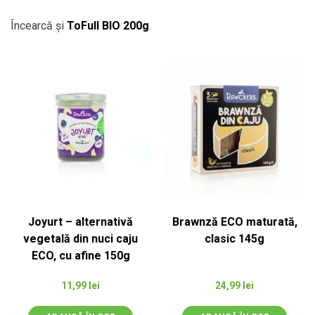
Încearcă și
ToFull BIO 200g
.
Joyurt – alternativă
Brawnză ECO maturată,
vegetală din nuci caju
clasic 145g
ECO, cu afine 150g
11,99
lei
24,99
lei