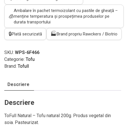
natural
200g
Ambalare în pachet termoizolant cu pastile de gheață –
🧊
menține temperatura și prospețimea produselor pe
durata transportului
🔒
🏭
Plată securizată
Brand propriu Rawckers / Biotrio
SKU:
WPS-6F466
Categorie:
Tofu
Brand:
Tofull
Descriere
Descriere
ToFull Natural – Tofu natural 200g. Produs vegetal din
soia. Pasteurizat.