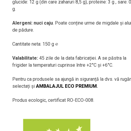
glucide: 12 g (din care zaharuri 8,5 g), proteine: 3 g , sare: 
g.
Alergeni: nuci caju
. Poate conține urme de migdale și al
de pădure.
Cantitate neta: 150 g ℮
Valabilitate:
45 zile de la data fabricației. A se păstra la
frigider la temperaturi cuprinse între +2°C și +6°C.
Pentru ca produsele sa ajungă in siguranță la dvs. vă rug
selectați și
AMBALAJUL ECO PREMIUM
.
Produs ecologic, certificat RO-ECO-008.