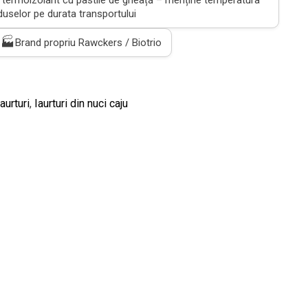
uselor pe durata transportului
🏭
Brand propriu Rawckers / Biotrio
Iaurturi
,
Iaurturi din nuci caju