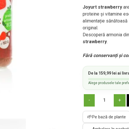
Joyurt strawberry
are
proteine și vitamine es
alimentație sănătoasă și
original.
Descoperă armonia dint
strawberry
.
Fără conservanți și colo
De la
159,99
lei
ai
livr
Alege produsele tale prefe
Cantitate
Joyurt
-
🌱
Pe bază de plante
alternativă
vegetală
Ambalare în pachet