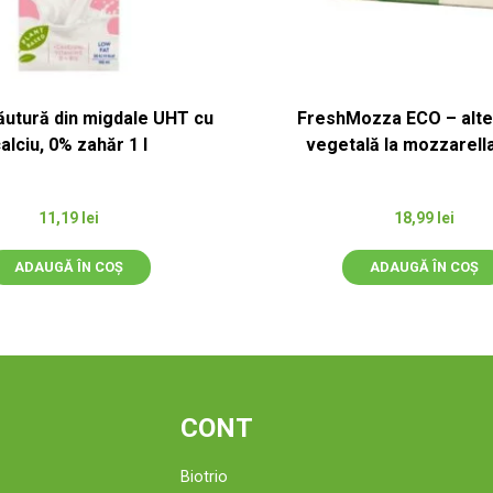
ăutură din migdale UHT cu
FreshMozza ECO – alte
alciu, 0% zahăr 1 l
vegetală la mozzarell
11,19
lei
18,99
lei
ADAUGĂ ÎN COȘ
ADAUGĂ ÎN COȘ
CONT
Biotrio