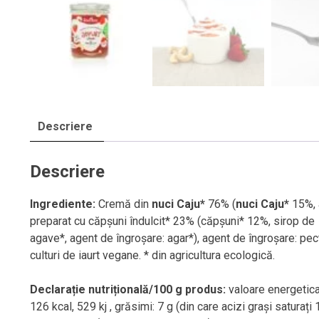
Descriere
Descriere
Ingrediente:
Cremă din
nuci Caju*
76% (
nuci Caju*
15%, 
preparat cu căpșuni îndulcit* 23% (căpșuni* 12%, sirop de
agave*, agent de îngroșare: agar*), agent de îngroșare: pec
culturi de iaurt vegane. * din agricultura ecologică.
Declarație nutrițională/100 g produs:
valoare energetica
126 kcal, 529 kj , grăsimi: 7 g (din care acizi grași saturați 1