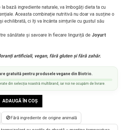
 la bază ingrediente naturale, va îmbogăți dieta ta cu
ențiale. Aceasta combinație nutritivă nu doar va susține o
 echilibrată, ci îți va încânta simțurile cu gustul său
re sănătate și savoare în fiecare linguriță de
Joyurt
ranți artificiali, vegan, fără gluten și fără zahăr.
are gratuită
pentru produsele vegane din Biotrio.
rate din selecția noastră multibrand, iar noi ne ocupăm de livrare.
ADAUGĂ ÎN COȘ
🚫
Fără ingrediente de origine animală
 termoizolant cu pastile de gheață – menține temperatura