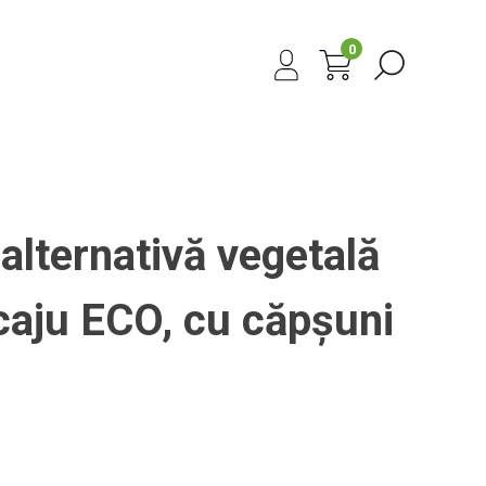
0
alternativă vegetală
 caju ECO, cu căpșuni