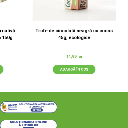
rnativă
Trufe de ciocolată neagră cu cocos
a 150g
45g, ecologice
14,99
lei
ADAUGĂ ÎN COȘ