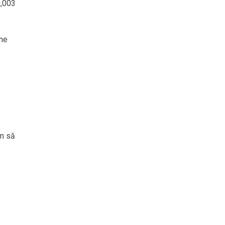
0,003
une
ăm să