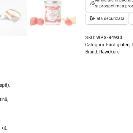
🧊
din
și prospețimea prod
nuci
caju
🔒
Plată securizată
ECO,
cu
SKU:
WPS-B4930
căpșuni
Categorii:
Fără gluten
,
150g
Brand:
Rawckers
apă),
tină,
:
 g),