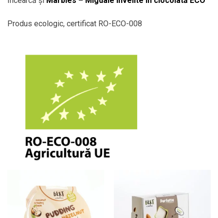
Încearcă și
Marbles – Migdale învelite în ciocolată ECO
Produs ecologic, certificat RO-ECO-008