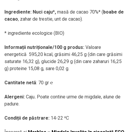
Ingrediente: Nuci caju*,
masă de cacao 70%* (
boabe de
cacao
, zahar de trestie, unt de cacao).
* ingrediente ecologice (BIO)
Informații nutriționale/100 g produs:
Valoare
energetică 595,20 kcal, grăsimi 46,25 g (din care grăsimi
saturate 16,32 g), glucide 26,29 g (din care zaharuri 16,25
g) proteine 15,08 g, sare 0,02 g.
Cantitate netă
: 70 gr ℮
Alergeni:
Caju
.
Poate contine urme de migdale, alune de
padure.
Condiții de păstrare:
14-22 ⁰C