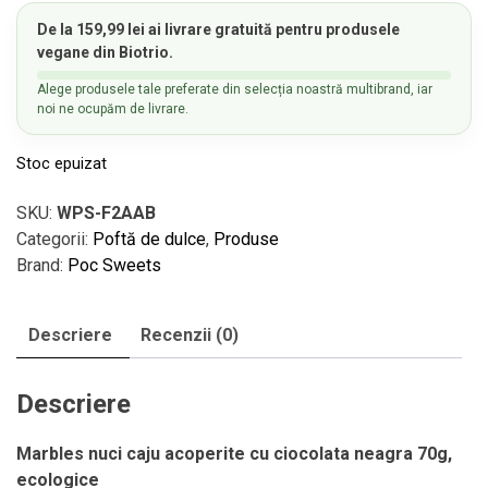
De la
159,99
lei
ai
livrare gratuită
pentru produsele
vegane din Biotrio.
Alege produsele tale preferate din selecția noastră multibrand, iar
noi ne ocupăm de livrare.
Stoc epuizat
SKU:
WPS-F2AAB
Categorii:
Poftă de dulce
,
Produse
Brand:
Poc Sweets
Descriere
Recenzii (0)
Descriere
Marbles nuci caju acoperite cu ciocolata neagra 70g,
ecologice