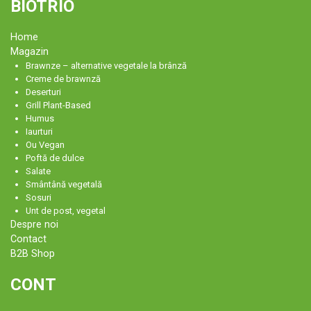
BIOTRIO
Home
Magazin
Brawnze – alternative vegetale la brânză
Creme de brawnză
Deserturi
Grill Plant-Based
Humus
Iaurturi
Ou Vegan
Poftă de dulce
Salate
Smântână vegetală
Sosuri
Unt de post, vegetal
Despre noi
Contact
B2B Shop
CONT