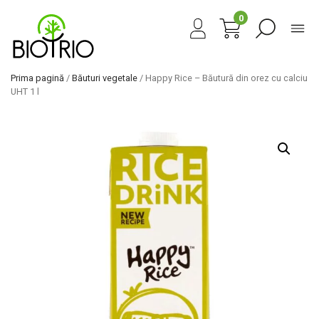
0
Prima pagină
/
Băuturi vegetale
/ Happy Rice – Băutură din orez cu calciu
UHT 1 l