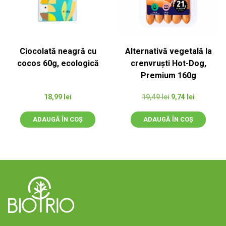
Ciocolată neagră cu
Alternativă vegetală la
cocos 60g, ecologică
crenvruști Hot-Dog,
Premium 160g
Prețul
Prețul
18,99
lei
19,49
lei
9,74
lei
inițial
curent
a
este:
ADAUGĂ ÎN COȘ
ADAUGĂ ÎN COȘ
fost:
9,74 lei.
19,49 lei.