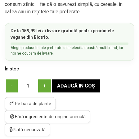
consum zilnic – fie că o savurezi simplă, cu cereale, în
cafea sau în rețetele tale preferate.
De la
159,99
lei
ai
livrare gratuită
pentru produsele
vegane din Biotrio.
Alege produsele tale preferate din selecția noastră multibrand, iar
noi ne ocupăm de livrare.
În stoc
Cantitate
ADAUGĂ ÎN COȘ
Happy
Rice
🌱
Pe bază de plante
-
Băutură
🚫
Fără ingrediente de origine animală
din
orez
🔒
Plată securizată
cu