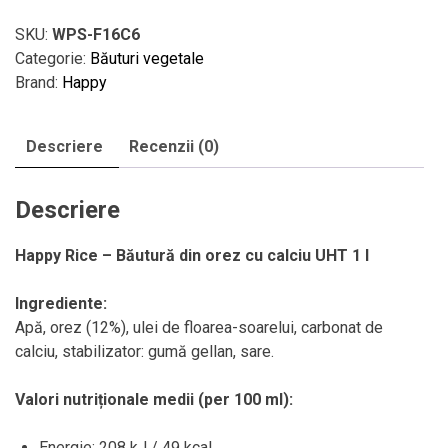
calciu
UHT
SKU:
WPS-F16C6
1
Categorie:
Băuturi vegetale
l
Brand:
Happy
Descriere
Recenzii (0)
Descriere
Happy Rice – Băutură din orez cu calciu UHT 1 l
Ingrediente:
Apă, orez (12%), ulei de floarea-soarelui, carbonat de
calciu, stabilizator: gumă gellan, sare.
Valori nutriționale medii (per 100 ml):
Energie: 208 kJ / 49 kcal