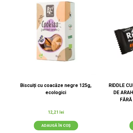
Biscuiți cu coacăze negre 125g,
RIDDLE CU
ecologici
DE ARAH
FĂRĂ
12,21
lei
ADAUGĂ ÎN COȘ