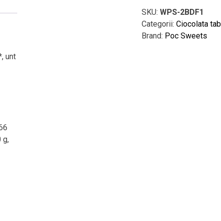
SKU:
WPS-2BDF1
Categorii:
Ciocolata ta
Brand:
Poc Sweets
, unt
ă
,66
 g,