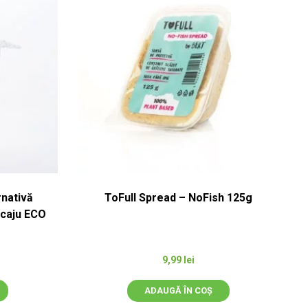
rnativă
ToFull Spread – NoFish 125g
i caju ECO
9,99
lei
ADAUGĂ ÎN COȘ