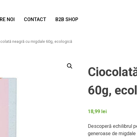
RE NOI
CONTACT
B2B SHOP
ocolată neagră cu migdale 60g, ecologică
Ciocolat
60g, eco
18,99
lei
Descoperă echilibrul pe
generoase de migdale p