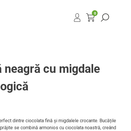
0
ă neagră cu migdale
logică
rfect dintre ciocolata fină și migdalele crocante. Bucățile
răjite se combină armonios cu ciocolata noastră, creând