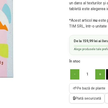
un dans al texturilor ș
tabletă este alegerea i
*Acest articol
nu
este p
TIM SRL, într-o unitat
De la
159,99
lei
ai
livr
Alege produsele tale prefe
În stoc
Cantitate
Ciocolată
neagră
🌱
Pe bază de plante
cu
migdale
🔒
Plată securizată
60g,
ecologică