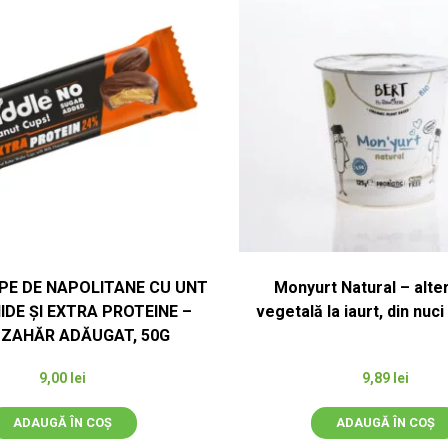
PE DE NAPOLITANE CU UNT
Monyurt Natural – alte
IDE ȘI EXTRA PROTEINE –
vegetală la iaurt, din nuc
 ZAHĂR ADĂUGAT, 50G
9,00
lei
9,89
lei
ADAUGĂ ÎN COȘ
ADAUGĂ ÎN COȘ