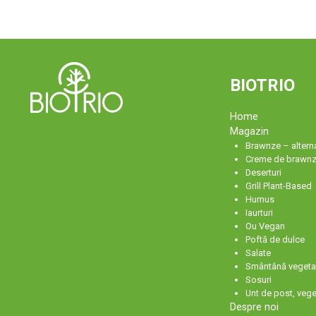
BIOTRIO
Home
Magazin
Brawnze – alterna
Creme de brawn
Deserturi
Grill Plant-Based
Humus
Iaurturi
Ou Vegan
Poftă de dulce
Salate
Smântână vegeta
Sosuri
Unt de post, vege
Despre noi