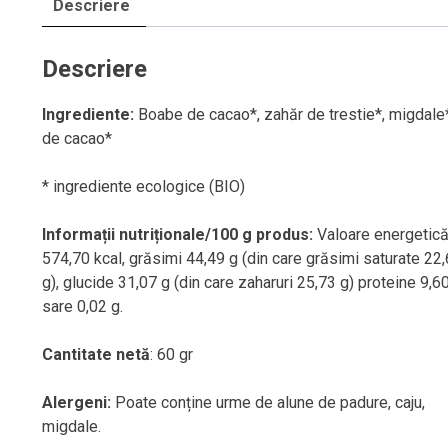
Descriere
Descriere
Ingrediente:
Boabe de cacao*, zahăr de trestie*, migdale*
de cacao*
* ingrediente ecologice (BIO)
Informații nutriționale/100 g produs:
Valoare energetic
574,70 kcal, grăsimi 44,49 g (din care grăsimi saturate 22
g), glucide 31,07 g (din care zaharuri 25,73 g) proteine 9,60
sare 0,02 g.
Cantitate netă
: 60 gr
Alergeni:
Poate conține urme de alune de padure, caju,
migdale.