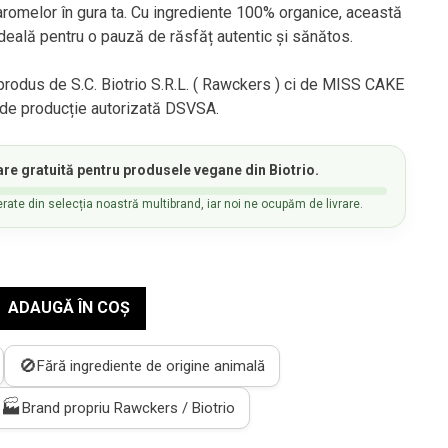
i aromelor în gura ta. Cu ingrediente 100% organice, această
deală pentru o pauză de răsfăț autentic și sănătos.
rodus de S.C. Biotrio S.R.L. ( Rawckers ) ci de MISS CAKE
e de producție autorizată DSVSA.
are gratuită
pentru produsele vegane din Biotrio.
rate din selecția noastră multibrand, iar noi ne ocupăm de livrare.
ADAUGĂ ÎN COȘ
🚫
Fără ingrediente de origine animală
🏭
Brand propriu Rawckers / Biotrio