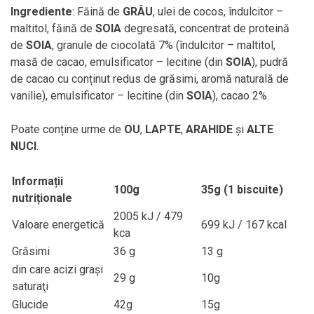
Ingrediente
: Făină de
GRÂU
, ulei de cocos, îndulcitor –
maltitol, făină de
SOIA
degresată, concentrat de proteină
de
SOIA
, granule de ciocolată 7% (îndulcitor – maltitol,
masă de cacao, emulsificator – lecitine (din
SOIA
), pudră
de cacao cu conținut redus de grăsimi, aromă naturală de
vanilie), emulsificator – lecitine (din
SOIA
), cacao 2%.
Poate conține urme de
OU
,
LAPTE
,
ARAHIDE
și
ALTE
NUCI
.
Informații
100g
35g (1 biscuite)
nutriționale
2005 kJ / 479
Valoare energetică
699 kJ / 167 kcal
kca
Grăsimi
36 g
13 g
din care acizi grași
29 g
10g
saturaţi
Glucide
42g
15g