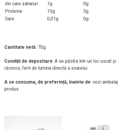
din care zaharuri
1g
0g
Proteine
15g
5g
Sare
0,01g
0g
Cantitate netă
: 70g.
Condiții de depozitare
: A se păstra într-un loc uscat și
răcoros, ferit de lumina directă a soarelui.
A se consuma, de preferință, înainte de
: vezi ambalaj
produs.