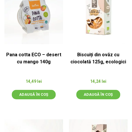
Pana cotta ECO – desert
Biscuiți din ovăz cu
cu mango 140g
ciocolată 125g, ecologici
14,49
lei
14,24
lei
ADAUGĂ ÎN COȘ
ADAUGĂ ÎN COȘ