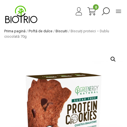
0
Prima pagină
/
Poftă de dulce
/
Biscuiti
/ Biscuiți proteici – Dublu
ciocolată 70g