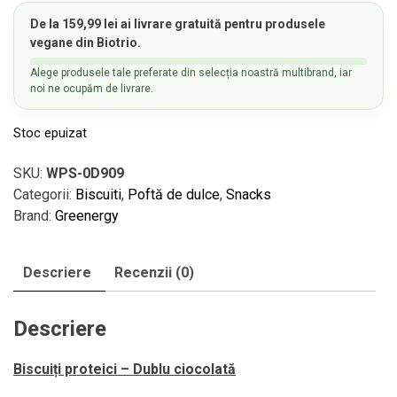
De la
159,99
lei
ai
livrare gratuită
pentru produsele
vegane din Biotrio.
Alege produsele tale preferate din selecția noastră multibrand, iar
noi ne ocupăm de livrare.
Stoc epuizat
SKU:
WPS-0D909
Categorii:
Biscuiti
,
Poftă de dulce
,
Snacks
Brand:
Greenergy
Descriere
Recenzii (0)
Descriere
Biscuiți proteici – Dublu ciocolată