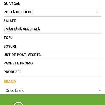
IAURTURI DIN LAPTE DE COCOS
OU VEGAN
IAURTURI DIN NUCI CAJU
+
POFTĂ DE DULCE
KEFIR
BISCUITI
SALATE
CIOCOLATA
SMÂNTÂNĂ VEGETALĂ
CIOCOLATA TABLETA MARE
GOGOSI
TOFU
CIOCOLATA TABLETA MICA
NAPOLITANE
SOSURI
TARTINABILE
UNT DE POST, VEGETAL
PACHETE PROMO
PRODUSE
BRAND