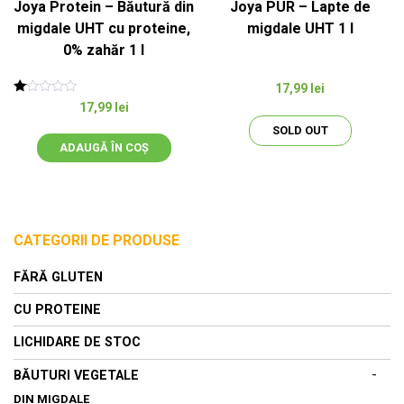
Joya Protein – Băutură din
Joya PUR – Lapte de
migdale UHT cu proteine,
migdale UHT 1 l
0% zahăr 1 l
17,99
lei
Evaluat
17,99
lei
la
1.00
SOLD OUT
din
ADAUGĂ ÎN COȘ
5
CATEGORII DE PRODUSE
FĂRĂ GLUTEN
CU PROTEINE
LICHIDARE DE STOC
-
BĂUTURI VEGETALE
DIN MIGDALE