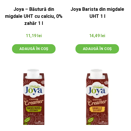
Joya – Băutură din
Joya Barista din migdale
migdale UHT cu calciu, 0%
UHT 1 l
zahăr 1 l
11,19
lei
14,49
lei
ADAUGĂ ÎN COȘ
ADAUGĂ ÎN COȘ