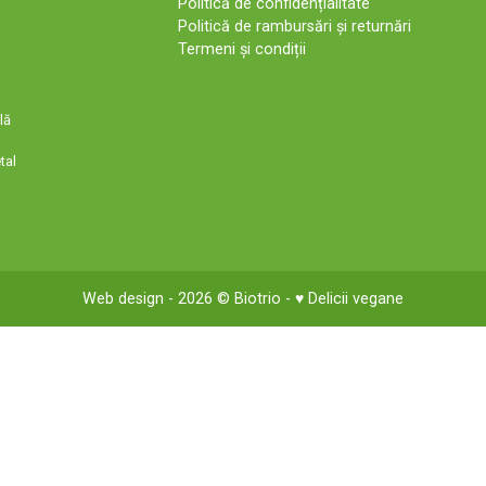
Politică de confidențialitate
Politică de rambursări și returnări
Termeni și condiții
lă
tal
Web design
- 2026 ©
Biotrio
- ♥ Delicii vegane