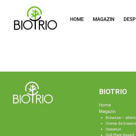
HOME
MAGAZIN
DESP
BIOTRIO
Home
Magazin
Brawnze – alterna
Creme de brawn
Deserturi
Grill Plant-Based