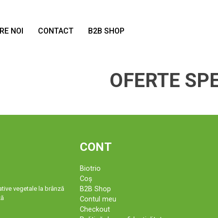
RE NOI
CONTACT
B2B SHOP
OFERTE SP
CONT
Biotrio
Coș
tive vegetale la brânză
B2B Shop
ză
Contul meu
Checkout